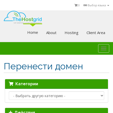
0
Выбор языка
Home
About
Hosting
Client Area
Togg
navi
Перенести домен
Категории
Действия